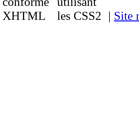
|
Site 