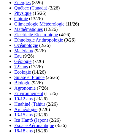
Energies
(8/26)
Québec (Canada)
(3/26)
Physique
(15/26)
Chimie
(13/26)
Climatologie Météorologie
(11/26)
Mathématiques
(12/26)
Electricité Electronique
(4/26)
Ethnologie Anthropologie
(9/26)
Océanologie
(2/26)
Matériaux
(9/26)
Eau
(9/26)
Géologie
(7/26)
7-9 ans
(17/26)
Ecologie
(14/26)
Suisse et France
(26/26)
Biologie
(9/26)
Agronomie
(7/26)
Environnement
(11/26)
10-12 ans
(23/26)
Huahiné (Tahiti)
(2/26)
Archéologie
(6/26)
13-15 ans
(23/26)
Izu Hantô (Japon)
(2/26)
Espace Aéronautique
(3/26)
16-18 ans
(15/26)