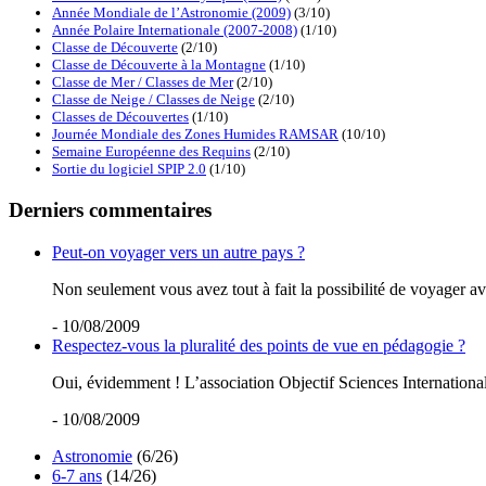
Année Mondiale de l’Astronomie (2009)
(3/10)
Année Polaire Internationale (2007-2008)
(1/10)
Classe de Découverte
(2/10)
Classe de Découverte à la Montagne
(1/10)
Classe de Mer / Classes de Mer
(2/10)
Classe de Neige / Classes de Neige
(2/10)
Classes de Découvertes
(1/10)
Journée Mondiale des Zones Humides RAMSAR
(10/10)
Semaine Européenne des Requins
(2/10)
Sortie du logiciel SPIP 2.0
(1/10)
Derniers commentaires
Peut-on voyager vers un autre pays ?
Non seulement vous avez tout à fait la possibilité de voyager ave
- 10/08/2009
Respectez-vous la pluralité des points de vue en pédagogie ?
Oui, évidemment ! L’association Objectif Sciences International 
- 10/08/2009
Astronomie
(6/26)
6-7 ans
(14/26)