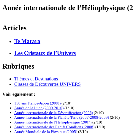
Année internationale de l’Héliophysique (
Articles
Te Marara
Les Cristaux de l’Univers
Rubriques
Thèmes et Destinations
Classes de Découvertes UNIVERS
Voir également :
150 ans France-Japon (2008)
(2/10)
Année de la Lune (2009-2010)
(1/10)
Année internationale de la Désertification (2006)
(2/10)
Année internationale de la Planète Terre (2007-2008-2009)
(2/10)
Année internationale de l’Héliophysique (2007)
(2/10)
Année internationale des Récifs Coralliens (2008)
(1/10)
Année Mondiale de la Physique (2005)
(2/10)