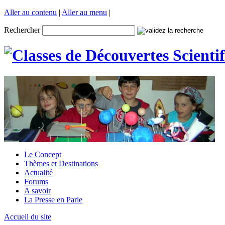
Aller au contenu
|
Aller au menu
|
Rechercher
Le Concept
Thèmes et Destinations
Actualité
Forums
A savoir
La Presse en Parle
Accueil du site