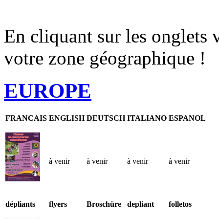
En cliquant sur les onglets 
votre zone géographique !
EUROPE
FRANCAIS
ENGLISH
DEUTSCH
ITALIANO
ESPANOL
à venir
à venir
à venir
à venir
dépliants
flyers
Broschüre
depliant
folletos