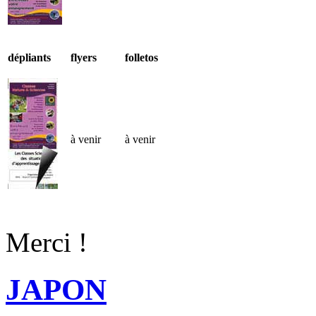
dépliants
flyers
folletos
à venir
à venir
Merci !
JAPON