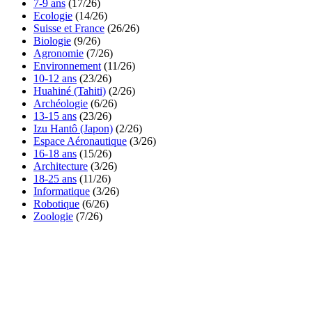
7-9 ans
(17/26)
Ecologie
(14/26)
Suisse et France
(26/26)
Biologie
(9/26)
Agronomie
(7/26)
Environnement
(11/26)
10-12 ans
(23/26)
Huahiné (Tahiti)
(2/26)
Archéologie
(6/26)
13-15 ans
(23/26)
Izu Hantô (Japon)
(2/26)
Espace Aéronautique
(3/26)
16-18 ans
(15/26)
Architecture
(3/26)
18-25 ans
(11/26)
Informatique
(3/26)
Robotique
(6/26)
Zoologie
(7/26)