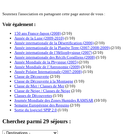
Soutenez l'association en partageant cette page autour de vous :
Voir également :
150 ans France-Japon (2008)
(2/10)
Année de la Lune (2009-2010)
(1/10)
Année internationale de la Désertification (2006)
(2/10)
Année internationale de la Planète Terre (2007-2008-2009)
(2/10)
Année internationale de l’Héliophysique (2007)
(2/10)
Année internationale des Récifs Coralliens (2008)
(1/10)
Année Mondiale de la Physique (2005)
(2/10)
Année Mondiale de l’Astronomie (2009)
(3/10)
Année Polaire Internationale (2007-2008)
(1/10)
Classe de Découverte
(2/10)
Classe de Découverte à la Montagne
(1/10)
Classe de Mer / Classes de Mer
(2/10)
Classe de Neige / Classes de Neige
(2/10)
Classes de Découvertes
(1/10)
Journée Mondiale des Zones Humides RAMSAR
(10/10)
Semaine Européenne des Requins
(2/10)
Sortie du logiciel SPIP 2.0
(1/10)
Cherchez parmi 29 séjours :